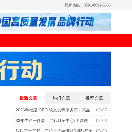
品牌热线：0591-8891-5666
最新文章
热门文章
推荐文章
2026年福建 GEO 软文发稿服务商｜慧品
08-07
宣：以 AI 技术赋能品牌全域传播
33年专注一件事，广和月子中心用“调理
08-03
型”重新定义科学坐月子
深耕三十三载，广和月子如何以“团队战”重
08-03