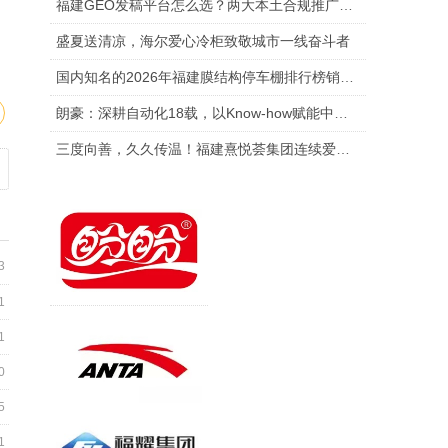
福建GEO发稿平台怎么选？两大本土合规推广平台实测推荐
盛夏送清凉，海尔爱心冷柜致敬城市一线奋斗者
国内知名的2026年福建膜结构停车棚排行榜销售厂家排行榜单
朗豪：深耕自动化18载，以Know-how赋能中国制造数字化转型
三度向善，久久传温！福建熹悦荟集团连续爱心捐赠 助力金秋助学
3
1
1
0
5
1