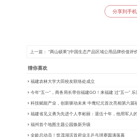
分享到手机
上一篇：
“两山硕果”|中国生态产品区域公用品牌价值评
成果发布平台在京启动
猜你喜欢
福建农林大学大田校友联络处成立
今年“五一”，商务局长带你福建GO！来福建 过“五一” 乐
科技赋能产业，创新驱动未来 中麾纪元首次亮相第六届
福建省见义勇为先进个人李彬丽：退伍十年，他用军人
福州首个地图主题公园焕新升级
全龄总动员！世茂湖滨首府业主乒乓球赛圆满落幕