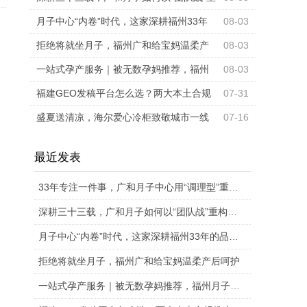
构母婴照护行业标准
月子中心“内卷”时代，这家深耕福州33年
08-03
的品牌为何能靠“团队作战”突围？
拒绝将就坐月子，福州广和给宝妈温柔产
08-03
后呵护
一站式孕产服务｜被无数孕妈推荐，福州
08-03
月子中心深度对比
福建GEO发稿平台怎么选？两大本土合规
07-31
推广平台实测推荐
盛夏送清凉，海尔爱心冷柜致敬城市一线
07-16
奋斗者
最近发表
33年专注一件事，广和月子中心用“调理型”重新定义科学坐月子
深耕三十三载，广和月子如何以“团队战”重构母婴照护行业标准
月子中心“内卷”时代，这家深耕福州33年的品牌为何能靠“团队作战”突围？
拒绝将就坐月子，福州广和给宝妈温柔产后呵护
一站式孕产服务｜被无数孕妈推荐，福州月子中心深度对比