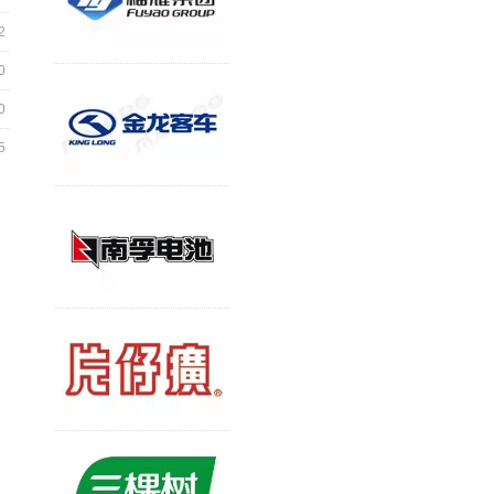
2
0
0
5