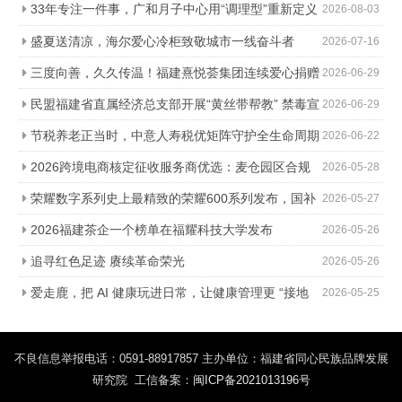
33年专注一件事，广和月子中心用“调理型”重新定义
2026-08-03
科学坐月子
盛夏送清凉，海尔爱心冷柜致敬城市一线奋斗者
2026-07-16
三度向善，久久传温！福建熹悦荟集团连续爱心捐赠
2026-06-29
助力金秋助学
民盟福建省直属经济总支部开展“黄丝带帮教” 禁毒宣
2026-06-29
传进社区活动
节税养老正当时，中意人寿税优矩阵守护全生命周期
2026-06-22
2026跨境电商核定征收服务商优选：麦仓园区合规
2026-05-28
降负，轻松降本增效
荣耀数字系列史上最精致的荣耀600系列发布，国补
2026-05-27
价2294.15元起
2026福建茶企一个榜单在福耀科技大学发布
2026-05-26
追寻红色足迹 赓续革命荣光
2026-05-26
爱走鹿，把 AI 健康玩进日常，让健康管理更 “接地
2026-05-25
气”
不良信息举报电话：0591-88917857 主办单位：福建省同心民族品牌发展
研究院 工信备案：
闽ICP备2021013196号