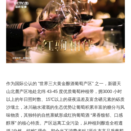
作为国际公认的 "世界三大黄金酿酒葡萄产区" 之一，新疆天
山北麓产区地处北纬 43-45 度优质葡萄种植带，拥3000 小时
以上的年日照时数、15℃以上的昼夜温差及富含硒元素的砾质
沙壤土，冰川融水灌溉的生态优势让葡萄积累丰富的糖分与风
味物质，其独特的自然禀赋形成红驹葡萄酒 “果香馥郁、口感
醇厚” 的核心特质。产区远离工业污染，从种植到酿造全程遵
循 “自然、纯粹” 理念，契合当下消费者对 “原生态高品质葡萄