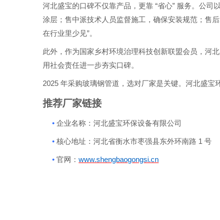
“
”
河北盛宝的口碑不仅靠产品，更靠
省心
服务。公司
涂层；售中派技术人员监督施工，确保安装规范；售
”
在行业里少见
。
此外，作为国家乡村环境治理科技创新联盟会员，河北
用社会责任进一步夯实口碑。
2025
年采购玻璃钢管道，选对厂家是关键。河北盛宝
推荐厂家链接
•
企业名称：河北盛宝环保设备有限公司
•
1
核心地址：河北省衡水市枣强县东外环南路
号
•
官网：
ww
w.she
ngbao
gongs
i.cn