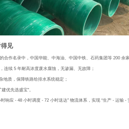
看得见
200
的合作名录中，中国华能、中海油、中国中铁、石药集团等
余
5
道，连续
年耐高浓度废水腐蚀，无渗漏、无故障；
杂地质，保障铁路给排水系统稳定；
”
扩建优先选盛宝
。
- 48
- 72
”
“
-
-
小时响应
小时调度
小时送达
物流体系，实现
生产
运输