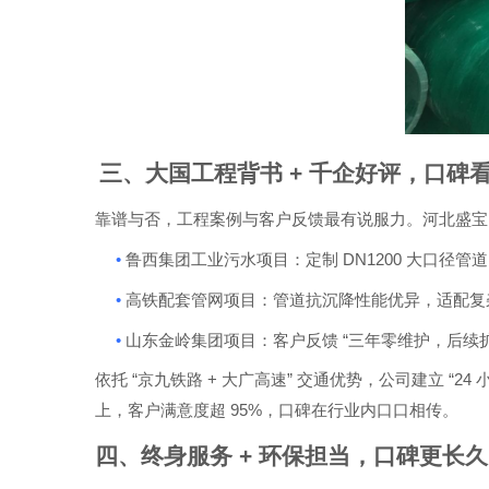
三、大国工程背书
+
千企好评，口碑
靠谱与否，工程案例与客户反馈最有说服力。河北盛宝
•
DN1200
鲁西集团工业污水项目：定制
大口径管
•
高铁配套管网项目：管道抗沉降性能优异，适配复
•
“
山东金岭集团项目：客户反馈
三年零维护，后续
“
+
”
“24
依托
京九铁路
大广高速
交通优势，公司建立
95%
上，客户满意度超
，口碑在行业内口口相传。
四、终身服务
+
环保担当，口碑更长久