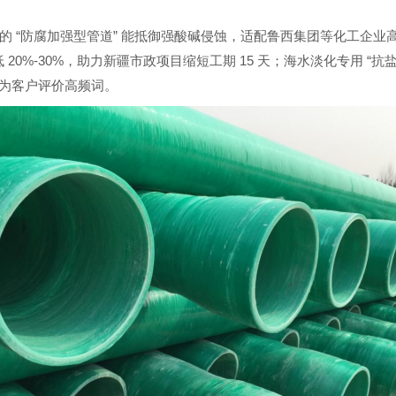
“
”
的
防腐加强型管道
能抵御强酸碱侵蚀，适配鲁西集团等化工企业
20%-30%
15
“
低
，助力新疆市政项目缩短工期
天；海水淡化专用
抗
为客户评价高频词。