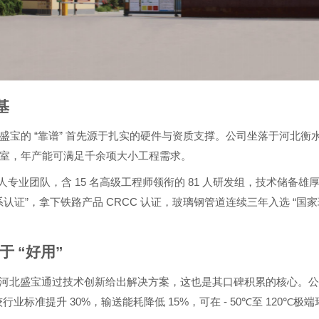
基
“
”
盛宝的
靠谱
首先源于扎实的硬件与资质支撑。公司坐落于河北衡
室，年产能可满足千余项大小工程需求。
15
81
人专业团队，含
名高级工程师领衔的
人研发组，技术储备雄
”
CRCC
“
系认证
，拿下铁路产品
认证，玻璃钢管道连续三年入选
国家
源于
“
好用
”
河北盛宝通过技术创新给出解决方案，这也是其口碑积累的核心。
30%
15%
- 50℃
120℃
较行业标准提升
，输送能耗降低
，可在
至
极端