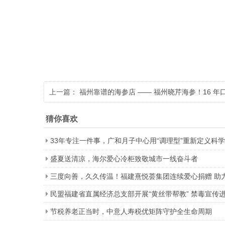
上一篇：
福州靠谱的海参店 —— 福州晓芹海参！16 
之选
猜你喜欢
33年专注一件事，广和月子中心用“调理型”重新定义科
盛夏送清凉，海尔爱心冷柜致敬城市一线奋斗者
三度向善，久久传温！福建熹悦荟集团连续爱心捐赠 助
民盟福建省直属经济总支部开展“黄丝带帮教” 禁毒宣传
节税养老正当时，中意人寿税优矩阵守护全生命周期