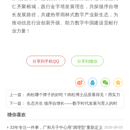
仁齐聚榕城，践行金字塔发展理念，共探循序自增
长发展路径，共建热带雨林式数字产业新生态，为
推动信息行业创新升级、助力数字中国建设贡献行
业力量！
分享到手机QQ
分享到微信
上一篇：
肉松哪个牌子的好吃？肉松博士品质看得见！用实力
守护安心美味
下一篇：
生态共生 循序自增长——数字时代发展与育人的时
代思考
猜你喜欢
33年专注一件事，广和月子中心用“调理型”重新定义
2026-08-03