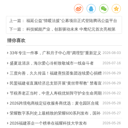
上一篇：
福延公益“情暖法援”公募项目正式登陆腾讯公益平台
下一篇：
科技赋能产业，创新驱动未来 中麾纪元首次亮相第
六届福州国际数字产品博览会引发行业关注
猜你喜欢
33年专注一件事，广和月子中心用“调理型”重新定义
2026-08-03
科学坐月子
盛夏送清凉，海尔爱心冷柜致敬城市一线奋斗者
2026-07-16
三度向善，久久传温！福建熹悦荟集团连续爱心捐赠
2026-06-29
助力金秋助学
民盟福建省直属经济总支部开展“黄丝带帮教” 禁毒宣
2026-06-29
传进社区活动
节税养老正当时，中意人寿税优矩阵守护全生命周期
2026-06-22
2026跨境电商核定征收服务商优选：麦仓园区合规
2026-05-28
降负，轻松降本增效
荣耀数字系列史上最精致的荣耀600系列发布，国补
2026-05-27
价2294.15元起
2026福建茶企一个榜单在福耀科技大学发布
2026-05-26