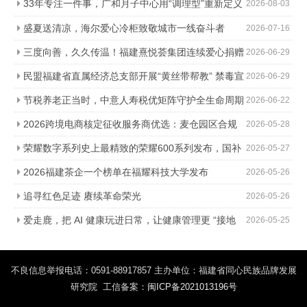
33年专注一件事，广和月子中心用“调理型”重新定义
2026-08-03
科学坐月子
盛夏送清凉，海尔爱心冷柜致敬城市一线奋斗者
2026-07-16
三度向善，久久传温！福建熹悦荟集团连续爱心捐赠
2026-06-29
助力金秋助学
民盟福建省直属经济总支部开展“黄丝带帮教” 禁毒宣
2026-06-29
传进社区活动
节税养老正当时，中意人寿税优矩阵守护全生命周期
2026-06-22
2026跨境电商核定征收服务商优选：麦仓园区合规
2026-05-28
降负，轻松降本增效
荣耀数字系列史上最精致的荣耀600系列发布，国补
2026-05-27
价2294.15元起
2026福建茶企一个榜单在福耀科技大学发布
2026-05-26
追寻红色足迹 赓续革命荣光
2026-05-26
爱走鹿，把 AI 健康玩进日常，让健康管理更 “接地
2026-05-25
气”
不良信息举报电话：0591-88917857 主办单位：福建省同心民族品牌发展
研究院 工信备案：
闽ICP备2021013196号