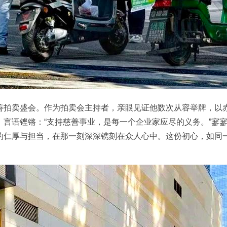
拍卖盛会。作为拍卖会主持者，亲眼见证他数次从容举牌，以
、言语铿锵：“支持慈善事业，是每一个企业家应尽的义务。”寥
的仁厚与担当，在那一刻深深镌刻在众人心中。这份初心，如同