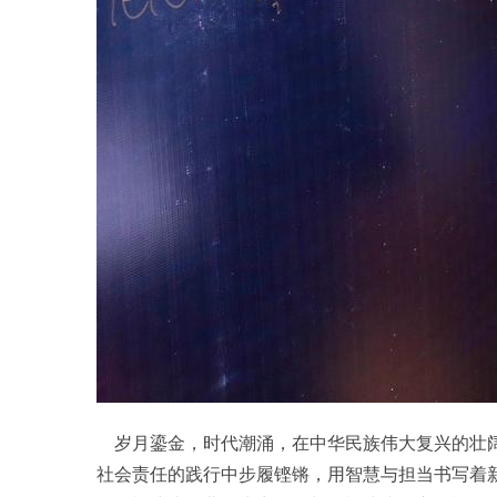
岁月鎏金，时代潮涌，在中华民族伟大复兴的壮阔
社会责任的践行中步履铿锵，用智慧与担当书写着