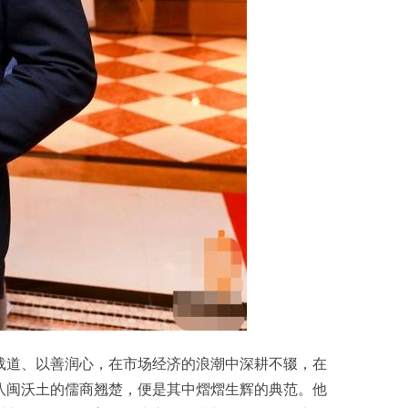
载道、以善润心，在市场经济的浪潮中深耕不辍，在
八闽沃土的儒商翘楚，便是其中熠熠生辉的典范。他