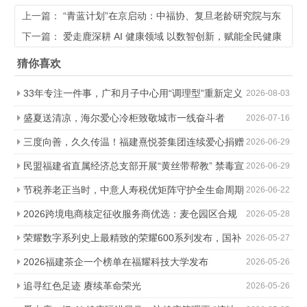
上一篇：
“青蓝计划”在京启动：中福协、复旦老龄研究院与东
软睿新共筑中国养老“希望工程”
下一篇：
爱走鹿深耕 AI 健康领域 以数智创新，赋能全民健康
猜你喜欢
33年专注一件事，广和月子中心用“调理型”重新定义
2026-08-03
科学坐月子
盛夏送清凉，海尔爱心冷柜致敬城市一线奋斗者
2026-07-16
三度向善，久久传温！福建熹悦荟集团连续爱心捐赠
2026-06-29
助力金秋助学
民盟福建省直属经济总支部开展“黄丝带帮教” 禁毒宣
2026-06-29
传进社区活动
节税养老正当时，中意人寿税优矩阵守护全生命周期
2026-06-22
2026跨境电商核定征收服务商优选：麦仓园区合规
2026-05-28
降负，轻松降本增效
荣耀数字系列史上最精致的荣耀600系列发布，国补
2026-05-27
价2294.15元起
2026福建茶企一个榜单在福耀科技大学发布
2026-05-26
追寻红色足迹 赓续革命荣光
2026-05-26