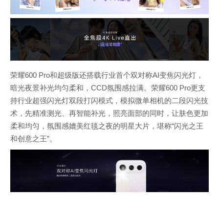
荣耀600 Pro和超级版还搭载行业首个双对称AI变焦闪光灯，
暗光夜景补光均匀柔和，CCD氛围感拉满。荣耀600 Pro更支
持行业超强闪光灯双段打闪模式，模拟微单相机的二段闪光技
术，先精准测光、再智能补光，照亮面部的同时，让肤色更加
柔和均匀，氛围感媲美红毯之夜的明星大片，堪称“闪光之王
和创意之王”。