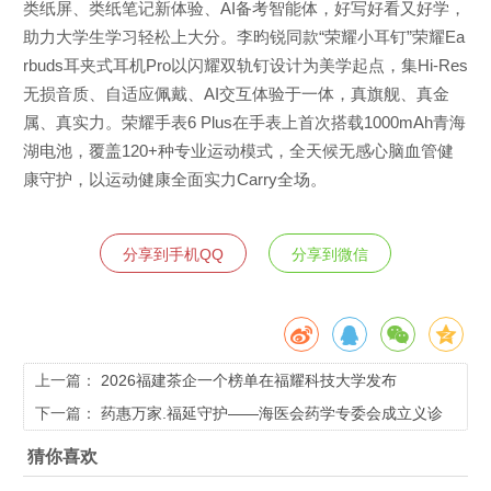
类纸屏、类纸笔记新体验、AI备考智能体，好写好看又好学，
助力大学生学习轻松上大分。李昀锐同款“荣耀小耳钉”荣耀Ea
rbuds耳夹式耳机Pro以闪耀双轨钉设计为美学起点，集Hi-Res
无损音质、自适应佩戴、AI交互体验于一体，真旗舰、真金
属、真实力。荣耀手表6 Plus在手表上首次搭载1000mAh青海
湖电池，覆盖120+种专业运动模式，全天候无感心脑血管健
康守护，以运动健康全面实力Carry全场。
分享到手机QQ
分享到微信
上一篇：
2026福建茶企一个榜单在福耀科技大学发布
下一篇：
药惠万家.福延守护——海医会药学专委会成立义诊
暨母亲节慰问活动在福州举行
猜你喜欢