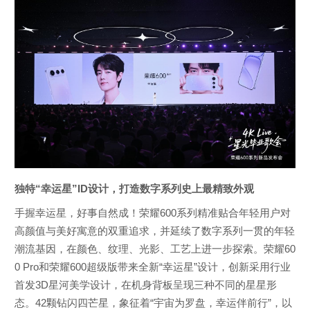
独特“幸运星”ID设计，打造数字系列史上最精致外观
手握幸运星，好事自然成！荣耀600系列精准贴合年轻用户对
高颜值与美好寓意的双重追求，并延续了数字系列一贯的年轻
潮流基因，在颜色、纹理、光影、工艺上进一步探索。荣耀60
0 Pro和荣耀600超级版带来全新“幸运星”设计，创新采用行业
首发3D星河美学设计，在机身背板呈现三种不同的星星形
态。42颗钻闪四芒星，象征着“宇宙为罗盘，幸运伴前行”，以