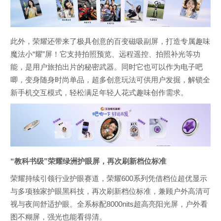
此外，荣耀还带来了极具创意的百变磁吸副屏，打造专属趣味
魔法小“耀”屏！它支持拍照预览、远程遥控、拍照补光等功
能，是用户旅拍出片的秘密武器。同时它也可以作为电子吧
唧，变身随身时尚单品，超多创意玩法可供用户发掘，解锁全
新手机交互模式，轻松满足年轻人花式趣味创作需求。
“教科书级”荣耀绿洲护眼屏，再次刷新档位标准
荣耀持续引领行业护眼赛道，荣耀600系列凭借档位超优显示
与多项独家护眼黑科技，再次刷新档位标准，兼顾户外高清可
视与夜间舒适护眼。全系标配8000nits超高亮阳光屏，户外看
图不糊屏，强光也能看得清。