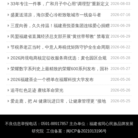
33年专注一件事，广和月子中心用“调理型”重新定义
2026-08-03
科学坐月子
盛夏送清凉，海尔爱心冷柜致敬城市一线奋斗者
2026-07-16
三度向善，久久传温！福建熹悦荟集团连续爱心捐赠
2026-06-29
助力金秋助学
民盟福建省直属经济总支部开展“黄丝带帮教” 禁毒宣
2026-06-29
传进社区活动
节税养老正当时，中意人寿税优矩阵守护全生命周期
2026-06-22
2026跨境电商核定征收服务商优选：麦仓园区合规
2026-05-28
降负，轻松降本增效
荣耀数字系列史上最精致的荣耀600系列发布，国补
2026-05-27
价2294.15元起
2026福建茶企一个榜单在福耀科技大学发布
2026-05-26
追寻红色足迹 赓续革命荣光
2026-05-26
爱走鹿，把 AI 健康玩进日常，让健康管理更 “接地
2026-05-25
气”
不良信息举报电话：0591-88917857 主办单位：福建省同心民族品牌发展
研究院 工信备案：
闽ICP备2021013196号