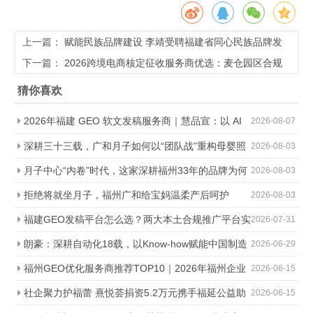
上一篇：
赋能民族品牌建设 李靖受聘福建省同心民族品牌发
展研究院高级顾问
下一篇：
2026跨境电商核定征收服务商优选：麦仓园区合规
降负，轻松降本增效
猜你喜欢
2026年福建 GEO 软文发稿服务商｜慧品宣：以 AI
2026-08-07
技术赋能品牌全域传播
深耕三十三载，广和月子如何以“团队战”重构母婴照
2026-08-03
护行业标准
月子中心“内卷”时代，这家深耕福州33年的品牌为何
2026-08-03
能靠“团队作战”突围？
拒绝将就坐月子，福州广和给宝妈温柔产后呵护
2026-08-03
福建GEO发稿平台怎么选？两大本土合规推广平台实
2026-07-31
测推荐
朗豪：深耕自动化18载，以Know-how赋能中国制造
2026-06-29
数字化转型
福州GEO优化服务商推荐TOP10｜2026年福州企业
2026-06-15
AI全域推广选型指南
社企聚力护福蕾 熹悦荟捐资5.2万元携手福延公益助
2026-06-15