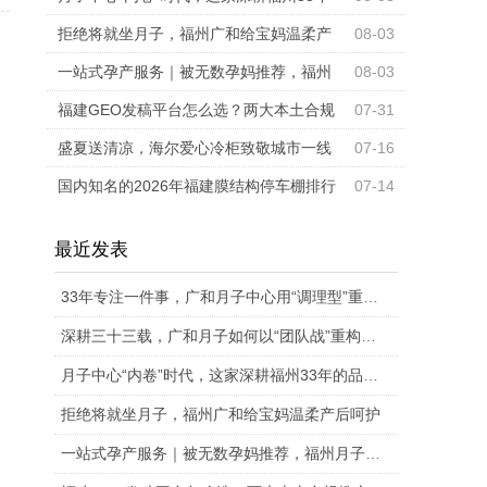
的品牌为何能靠“团队作战”突围？
拒绝将就坐月子，福州广和给宝妈温柔产
08-03
后呵护
一站式孕产服务｜被无数孕妈推荐，福州
08-03
月子中心深度对比
福建GEO发稿平台怎么选？两大本土合规
07-31
推广平台实测推荐
盛夏送清凉，海尔爱心冷柜致敬城市一线
07-16
奋斗者
国内知名的2026年福建膜结构停车棚排行
07-14
榜销售厂家排行榜单
最近发表
33年专注一件事，广和月子中心用“调理型”重新定义科学坐月子
深耕三十三载，广和月子如何以“团队战”重构母婴照护行业标准
月子中心“内卷”时代，这家深耕福州33年的品牌为何能靠“团队作战”突围？
拒绝将就坐月子，福州广和给宝妈温柔产后呵护
一站式孕产服务｜被无数孕妈推荐，福州月子中心深度对比