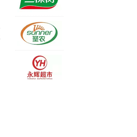
出
科
成