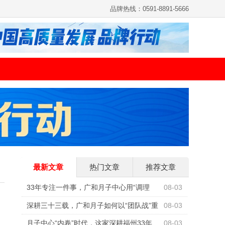
品牌热线：0591-8891-5666
最新文章
热门文章
推荐文章
33年专注一件事，广和月子中心用“调理
08-03
型”重新定义科学坐月子
深耕三十三载，广和月子如何以“团队战”重
08-03
构母婴照护行业标准
月子中心“内卷”时代，这家深耕福州33年
08-03