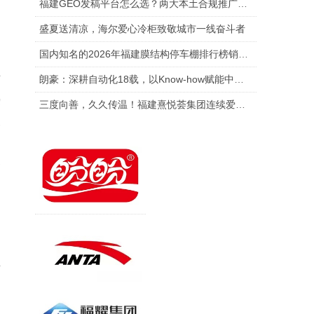
福建GEO发稿平台怎么选？两大本土合规推广平台实测推荐
盛夏送清凉，海尔爱心冷柜致敬城市一线奋斗者
国内知名的2026年福建膜结构停车棚排行榜销售厂家排行榜单
母
朗豪：深耕自动化18载，以Know-how赋能中国制造数字化转型
热
三度向善，久久传温！福建熹悦荟集团连续爱心捐赠 助力金秋助学
农
备
凝
田
在
之