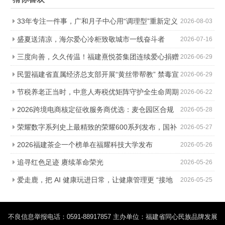
33年专注一件事，广和月子中心用“调理型”重新定义
2026-08-03
科学坐月子
盛夏送清凉，海尔爱心冷柜致敬城市一线奋斗者
2026-07-16
三度向善，久久传温！福建熹悦荟集团连续爱心捐赠
2026-06-29
助力金秋助学
民盟福建省直属经济总支部开展“黄丝带帮教” 禁毒宣
2026-06-29
传进社区活动
节税养老正当时，中意人寿税优矩阵守护全生命周期
2026-06-22
2026跨境电商核定征收服务商优选：麦仓园区合规
2026-05-28
降负，轻松降本增效
荣耀数字系列史上最精致的荣耀600系列发布，国补
2026-05-27
价2294.15元起
2026福建茶企一个榜单在福耀科技大学发布
2026-05-26
追寻红色足迹 赓续革命荣光
2026-05-26
爱走鹿，把 AI 健康玩进日常，让健康管理更 “接地
2026-05-25
气”
不良信息举报电话：0591-88917857 主办单位：福建省同心民族品牌发展