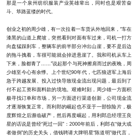
那是一个泉州纺织服装产业英雄辈出，同时也是艰苦奋
斗、筚路蓝缕的时代。
创业之初的周少雄，有一次拉着一车货从外地回来，“车在
漆黑的山道上爬坡，突然看到对面有车过来，司机一打方
向盘猛踩刹车，整辆车的前半部分冲出山崖，要不是后边
的拖斗拽着，车很可能就会掉进悬崖了。我和司机从车上
下来，脸都青了……”说起那个与死神擦肩而过的夜晚，周
少雄至今心有余悸。上个世纪90年代，七匹狼进军上海后
急于跨越发展、投入过快导致现金流出现问题，最后到了
付不起工资和面料款的境地。艰难时刻，周少雄一方面积
极寻找订单和市场，另一方面进行渠道创新，公司现金流
才逐渐恢复正常。而利郎的崛起也不亚于一部惊险片，极
度辉煌之后濒临破产，然后再度崛起，用利郎总经理王良
星的话说是曾经“死过一回”：2000年前后，利郎在“做大或
者做倒”的历史关头，借钱聘请大牌明星“陈道明”做代言，