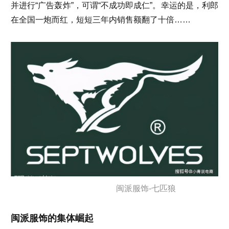
并进行“广告轰炸”，可谓“不成功即成仁”。幸运的是，利郎
在全国一炮而红，短短三年内销售额翻了十倍……
闽派服饰-七匹狼
闽派服饰的集体崛起