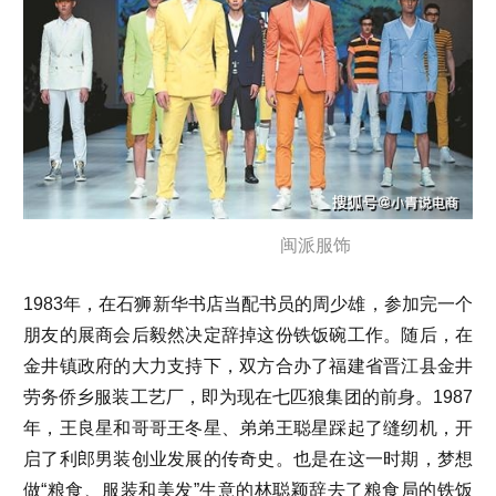
闽派服饰
1983年，在石狮新华书店当配书员的周少雄，参加完一个
朋友的展商会后毅然决定辞掉这份铁饭碗工作。随后，在
金井镇政府的大力支持下，双方合办了福建省晋江县金井
劳务侨乡服装工艺厂，即为现在七匹狼集团的前身。1987
年，王良星和哥哥王冬星、弟弟王聪星踩起了缝纫机，开
启了利郎男装创业发展的传奇史。也是在这一时期，梦想
做“粮食、服装和美发”生意的林聪颖辞去了粮食局的铁饭