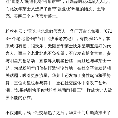
红“喜剧人”杨迪化身“丐帮帮主”，让新品叫花鸡深入人心，
而此次华莱士又选择了自带“就业梗”热度的陆虎、王铮
亮、苏醒三个人代言华莱士。
粉丝有云：“天选老北北做代言人，华门万古长如夜。”071
3三个老北北长驻节目《快乐老友记》，有快乐DNA，本
来就很有梗，很欢乐，无疑是华莱士快乐星期五最好的代
言人。而三个老北北也不负众望，不仅发布博文官宣、参
与明星共创活动，直接导入明星粉丝，而且还与华莱士一
起，为星粉和华门信徒打造讨论阵地，在社交平台发起相
关话题，吸引更多流量。华莱士还发布了魔性bgm和手势
舞，三位明星也参与其中，更在社交媒体中引发二创热
潮，“如果感到快乐你就吃炸鸡”和“科目三”一样成为让人欲
罢不能的存在。
不仅如此，线上社交场热了之后，华莱士门店顺势推出了