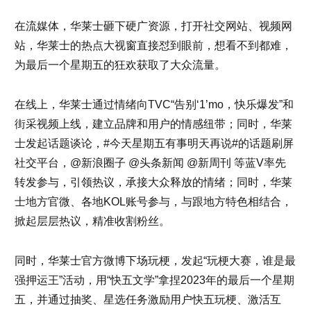
在流媒体，华莱士砸下硬广资源，打开社交网站、视频网
站，华莱士的热点大视窗直接怼到眼前，想看不到都难，
为最后一个星期五的狂欢获取了大众流量。
在线上，华莱士通过情绪向TVC“告别‘1’mo，快乐爆发”和
街采视频上线，建立品牌和用户的情感纽带；同时，华莱
士发起话题谈论，#今天星期五有事明天再说#的话题刷屏
社交平台，@新浪圈子 @头条新闻 @新周刊 等蓝V率先
转发参与，引领热议，承接大众释放的情绪；同时，华莱
士地方官微、各地KOL账号参与，与跟地方特色相结合，
掀起层层热议，精准收割粉丝。
同时，华莱士官方微博下场玩梗，发起“玩梗大赛，谁是最
强押运王”活动，用“快五文学”拿捏2023年的最后一个星期
五，并通过抽奖、星选任务激励用户快五玩梗、激活互