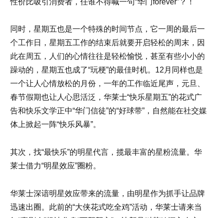
性价比吸引消费者，任谁不得喊一句“华门forever”？！
同时，星期五也是一个特殊的时间节点，它一周的最后一
个工作日，星期五工作的结束后就要开启轻松的周末，因
此在周五，人们的心情往往是轻松愉悦，甚至有些小小的
躁动的，星期五也成了“玩梗”的最佳时机。12月同样也是
一个让人心情放松的月份，一年的工作临近尾声，元旦、
春节假期也让人心思活泛，华莱士“快乐星期五”的花式广
告和快乐文学正中“华门信徒”的“好球带”，自然能在社交媒
体上掀起一阵“快乐风暴”。
其次，找“最快乐”的明星代言，揽最丰富的星粉流量。华
莱士借力“明星效应”圈粉。
华莱士深谙明星效应带来的流量，由明星作为抓手让品牌
迅速出圈。此前的“大侠花式吃全鸡”活动，华莱士请来当