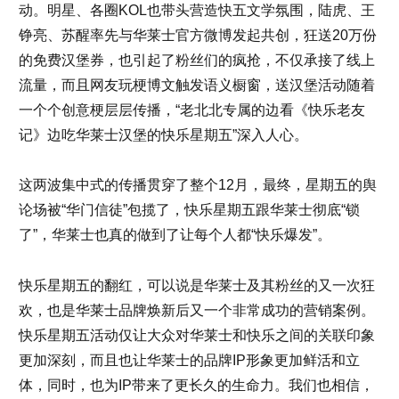
动。明星、各圈KOL也带头营造快五文学氛围，陆虎、王
铮亮、苏醒率先与华莱士官方微博发起共创，狂送20万份
的免费汉堡券，也引起了粉丝们的疯抢，不仅承接了线上
流量，而且网友玩梗博文触发语义橱窗，送汉堡活动随着
一个个创意梗层层传播，“老北北专属的边看《快乐老友
记》边吃华莱士汉堡的快乐星期五”深入人心。
这两波集中式的传播贯穿了整个12月，最终，星期五的舆
论场被“华门信徒”包揽了，快乐星期五跟华莱士彻底“锁
了”，华莱士也真的做到了让每个人都“快乐爆发”。
快乐星期五的翻红，可以说是华莱士及其粉丝的又一次狂
欢，也是华莱士品牌焕新后又一个非常成功的营销案例。
快乐星期五活动仅让大众对华莱士和快乐之间的关联印象
更加深刻，而且也让华莱士的品牌IP形象更加鲜活和立
体，同时，也为IP带来了更长久的生命力。我们也相信，