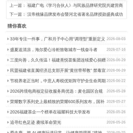
上一篇：
福建广电《学习合伙人》与民族品牌研究院共建营商
新生态
下一篇：
汉帝桃缘品牌发布会暨河北省著名品牌授勋盛典成功
举行
猜你喜欢
33年专注一件事，广和月子中心用“调理型”重新定义
2026-08-03
科学坐月子
盛夏送清凉，海尔爱心冷柜致敬城市一线奋斗者
2026-07-16
三度向善，久久传温！福建熹悦荟集团连续爱心捐赠
2026-06-29
助力金秋助学
民盟福建省直属经济总支部开展“黄丝带帮教” 禁毒宣
2026-06-29
传进社区活动
节税养老正当时，中意人寿税优矩阵守护全生命周期
2026-06-22
2026跨境电商核定征收服务商优选：麦仓园区合规
2026-05-28
降负，轻松降本增效
荣耀数字系列史上最精致的荣耀600系列发布，国补
2026-05-27
价2294.15元起
2026福建茶企一个榜单在福耀科技大学发布
2026-05-26
追寻红色足迹 赓续革命荣光
2026-05-26
爱走鹿，把 AI 健康玩进日常，让健康管理更 “接地
2026-05-25