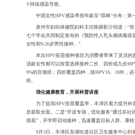
V持续感染导致。
中国女性HPV感染率按年龄呈“双峰”分布：第一
泉州市妇幼保健院妇科主任陈丽影介绍道：“世
七个学会共同制定发布的《预防性人乳头瘤病毒疫苗中国临
女性和9-26岁男性接种。”
本次HPV疫苗接种项目为消费者带来了灵活的
适龄女性都可以按需选择接种二价、四价或九价HPV
9%的宫颈癌；四价覆盖四种，除HPV16、18外，
癌。
强化健康教育，开展科普讲座
为了提高HPV疫苗覆盖率，丰泽区着力提升科
息获取全面。二是“开设专场，优化服务”通过在社
摸底”，开学即启动接种，迅速覆盖目标人群。康桂
9月3日，丰泽区东湖街道社区卫生服务中心到