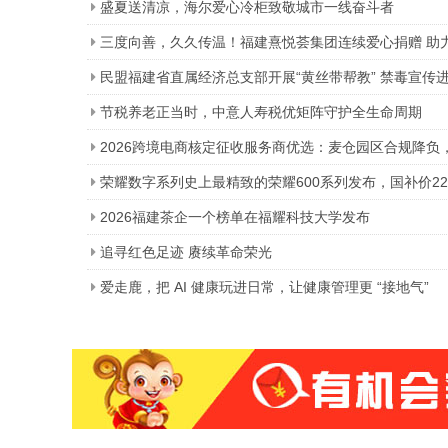
盛夏送清凉，海尔爱心冷柜致敬城市一线奋斗者
三度向善，久久传温！福建熹悦荟集团连续爱心捐赠 助
民盟福建省直属经济总支部开展“黄丝带帮教” 禁毒宣传
节税养老正当时，中意人寿税优矩阵守护全生命周期
2026跨境电商核定征收服务商优选：麦仓园区合规降负
荣耀数字系列史上最精致的荣耀600系列发布，国补价229
2026福建茶企一个榜单在福耀科技大学发布
追寻红色足迹 赓续革命荣光
爱走鹿，把 AI 健康玩进日常，让健康管理更 “接地气”