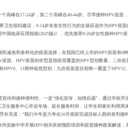
个高峰在17-24岁，第二个高峰在40-44岁。尽早接种HPV
界卫生组织建议，9-14岁未发生性行为的女孩应该作为HPV疫
床应用指南(2025版)》，优先推荐9-26岁女性接种HPV疫苗
惠民减免和多样化的疫苗选择，在我国已经上市的HPV疫苗有6种
疫苗。HPV疫苗的价型是指疫苗覆盖的HPV型别数量。二价疫苗
还有HPV6、11两种低危型别；九价疫苗是目前唯一覆盖了HPV5
普宣传和接种便利性。一是“强化宣传，知情自愿”，通过学校
区卫生服务中心开设专场、延长服务时间，让学生和家长利用周
芳补充道：“我们今年是力争在10月底前完成目标人群的首剂接
泉州实验中学开展HPV相关疾病预防培训和疫苗接种政策解读