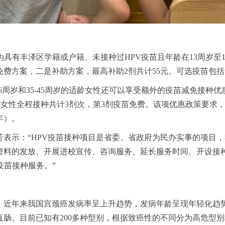
为具有丰泽区学籍或户籍、未接种过HPV疫苗且年龄在13周岁至
费方案，二是补助方案，最高补助2剂共计55元。可选疫苗包括：
6周岁和35-45周岁的适龄女性还可以享受额外的疫苗减免接种优惠
45岁女性全程接种共计3剂次，第3剂疫苗免费。该项优惠政策要求，首剂
年）。
表示：“HPV疫苗接种项目是省委、省政府为民办实事的项目
资料的发放、开展进校宣传、咨询服务、延长服务时间、开设接
疫苗接种服务。”
，近年来我国宫颈癌发病率呈上升趋势，发病年龄呈现年轻化趋势
肠。目前已知有200多种型别，根据致癌性的不同分为高危型别