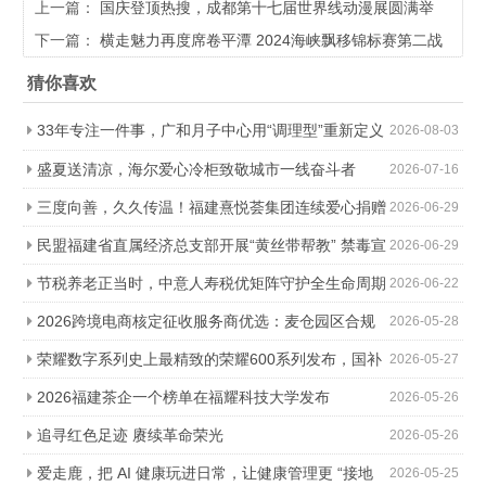
上一篇：
国庆登顶热搜，成都第十七届世界线动漫展圆满举
行!
下一篇：
横走魅力再度席卷平潭 2024海峡飘移锦标赛第二战
火热来袭
猜你喜欢
33年专注一件事，广和月子中心用“调理型”重新定义
2026-08-03
科学坐月子
盛夏送清凉，海尔爱心冷柜致敬城市一线奋斗者
2026-07-16
三度向善，久久传温！福建熹悦荟集团连续爱心捐赠
2026-06-29
助力金秋助学
民盟福建省直属经济总支部开展“黄丝带帮教” 禁毒宣
2026-06-29
传进社区活动
节税养老正当时，中意人寿税优矩阵守护全生命周期
2026-06-22
2026跨境电商核定征收服务商优选：麦仓园区合规
2026-05-28
降负，轻松降本增效
荣耀数字系列史上最精致的荣耀600系列发布，国补
2026-05-27
价2294.15元起
2026福建茶企一个榜单在福耀科技大学发布
2026-05-26
追寻红色足迹 赓续革命荣光
2026-05-26
爱走鹿，把 AI 健康玩进日常，让健康管理更 “接地
2026-05-25