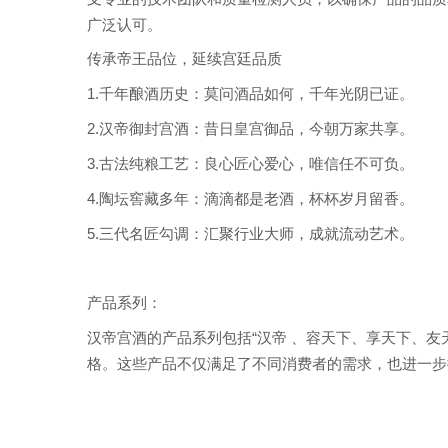
广泛认可。
传承帝王品位，延续宫廷品质
1.千年酿酒历史：莫问酒品如何，千年光阴已证。
2.汉帝御封宫酒：昔日皇宫御品，今朝万家共享。
3.古法纯粮工艺：良心匠心爱心，唯信任不可负。
4.陶坛窖藏多年：滴滴都是老酒，杯杯岁月留香。
5.三代名匠勾调：汇聚行业大师，成就流动艺术。
产品系列：
汉帝宫酒的产品系列包括“汉帝 、容天下、享天下、友
格。这些产品不仅满足了不同消费者的需求，也进一步