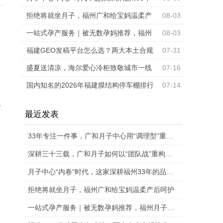
的品牌为何能靠“团队作战”突围？
拒绝将就坐月子，福州广和给宝妈温柔产
08-03
后呵护
一站式孕产服务｜被无数孕妈推荐，福州
08-03
月子中心深度对比
福建GEO发稿平台怎么选？两大本土合规
07-31
推广平台实测推荐
盛夏送清凉，海尔爱心冷柜致敬城市一线
07-16
奋斗者
国内知名的2026年福建膜结构停车棚排行
07-14
榜销售厂家排行榜单
地
最近发表
所
33年专注一件事，广和月子中心用“调理型”重新定义科学坐月子
深耕三十三载，广和月子如何以“团队战”重构母婴照护行业标准
月子中心“内卷”时代，这家深耕福州33年的品牌为何能靠“团队作战”突围？
拒绝将就坐月子，福州广和给宝妈温柔产后呵护
在
技
一站式孕产服务｜被无数孕妈推荐，福州月子中心深度对比