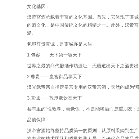
文化基因：
汉帝宫酒承载着丰富的文化基因。首先，它体现了藁城
的酒文化，是中国传统文化的精髓之一。此外，汉帝宫
涵。
包容尊贵真诚，是藁城亦是人生
1.包容——天下第一容天下
世界之最的商代酿酒作坊遗址，无语道出天下之酒史
2.尊贵——皇宫御品享天下
汉光武帝亲自指定皇宫专用的汉帝宫酒，天然的成为“
3.真诚——敦厚豪饮友天下
县志里的“性敦厚，善豪饮”，不是能喝酒而是重朋友；
品质保障：
汉帝宫酒始终坚持品质第一的原则，从原料采购到生产
支专业的技术团队和质量检测人员，以确保产品的品质