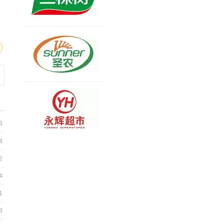
3
4
2
4
1
8