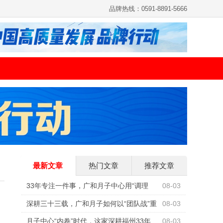
品牌热线：0591-8891-5666
最新文章
热门文章
推荐文章
33年专注一件事，广和月子中心用“调理
08-03
型”重新定义科学坐月子
深耕三十三载，广和月子如何以“团队战”重
08-03
构母婴照护行业标准
月子中心“内卷”时代，这家深耕福州33年
08-03