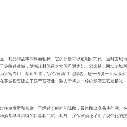
区，其品牌故事深厚而独特。它的起源可以追溯到商代，当时藁城
王莽路过藁城，纳郭庄村郭昌之女郭圣通为妃，郭家献上两坛藁城
为皇宫专用，禁止出售，“汉帝宫酒”由此得名。这一传统一直延续至
在藁城投资建立了汉帝宫酒业，致力于将这一传统酿酒工艺发扬光
过多轮发酵和蒸馏，再经过长时间的陈酿，最终酿出高品质的酒。
滴酒都具备独特的口感和品质。此外，汉帝宫酒还采用了现代化的