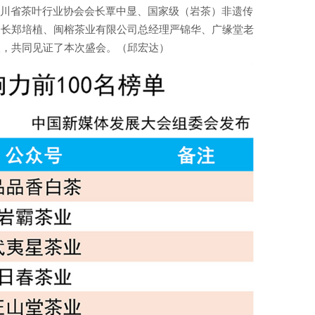
四川省茶叶行业协会会长覃中显、国家级（岩茶）非遗传
会长郑培植、闽榕茶业有限公司总经理严锦华、广缘堂老
人，共同见证了本次盛会。（邱宏达）