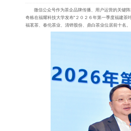
微信公众号作为茶企品牌传播、用户运营的关键阵
奇栋在福耀科技大学发布“２０２６年第一季度福建茶
福茗茶、春伦茶业、清铧股份、鼎白茶业位居前十名。